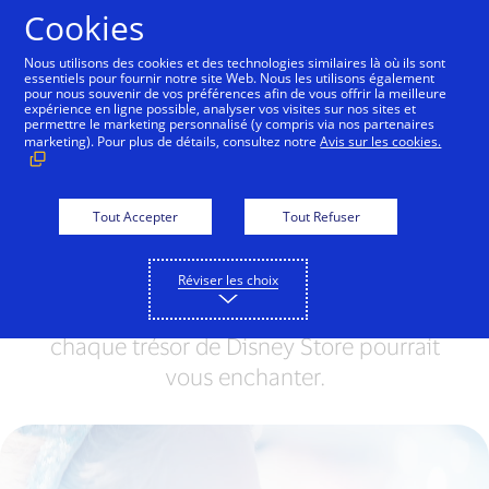
Aller au contenu
Cookies
Nous utilisons des cookies et des technologies similaires là où ils sont
essentiels pour fournir notre site Web. Nous les utilisons également
pour nous souvenir de vos préférences afin de vous offrir la meilleure
Un autre monde vous
expérience en ligne possible, analyser vos visites sur nos sites et
permettre le marketing personnalisé (y compris via nos partenaires
attend
marketing). Pour plus de détails, consultez notre
Avis sur les cookies.
Préparez-vous à vivre une parenthèse
Tout Accepter
Tout Refuser
magique, loin du quotidien. Découvrez
un monde extraordinaire où chaque
rencontre à Disneyland® Paris, chaque
Réviser les choix
spectacle du Disney Theatre Group, et
chaque trésor de Disney Store pourrait
vous enchanter.