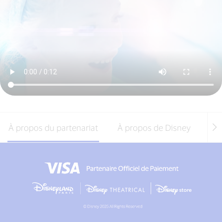
À propos du partenariat
À propos de Disney
Off