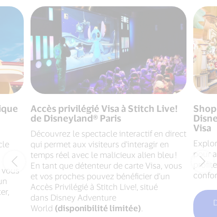
gique
Accès privilégié Visa à Stitch Live!
Shop
de Disneyland® Paris
Disne
Visa
Découvrez le spectacle interactif en direct
Explor
cle
qui permet aux visiteurs d’interagir en
pour a
temps réel avec le malicieux alien bleu !
profit
En tant que détenteur de carte Visa, vous
, vous
confor
et vos proches pouvez bénéficier d’un
un
Accès Privilégié à Stitch Live!, situé
er,
dans Disney Adventure
D
World
(disponibilité limitée)
.