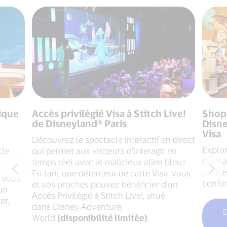
gique
Accès privilégié Visa à Stitch Live!
Shop
de Disneyland® Paris
Disne
Visa
Découvrez le spectacle interactif en direct
Explor
cle
qui permet aux visiteurs d’interagir en
pour a
temps réel avec le malicieux alien bleu !
profit
En tant que détenteur de carte Visa, vous
, vous
confor
et vos proches pouvez bénéficier d’un
un
Accès Privilégié à Stitch Live!, situé
er,
dans Disney Adventure
D
World
(disponibilité limitée)
.