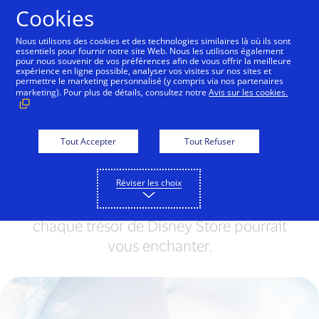
Aller au contenu
Cookies
Nous utilisons des cookies et des technologies similaires là où ils sont
essentiels pour fournir notre site Web. Nous les utilisons également
pour nous souvenir de vos préférences afin de vous offrir la meilleure
Un autre monde vous
expérience en ligne possible, analyser vos visites sur nos sites et
permettre le marketing personnalisé (y compris via nos partenaires
attend
marketing). Pour plus de détails, consultez notre
Avis sur les cookies.
Préparez-vous à vivre une parenthèse
Tout Accepter
Tout Refuser
magique, loin du quotidien. Découvrez
un monde extraordinaire où chaque
rencontre à Disneyland® Paris, chaque
Réviser les choix
spectacle du Disney Theatre Group, et
chaque trésor de Disney Store pourrait
vous enchanter.