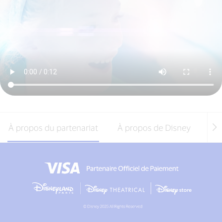
À propos du partenariat
À propos de Disney
Off