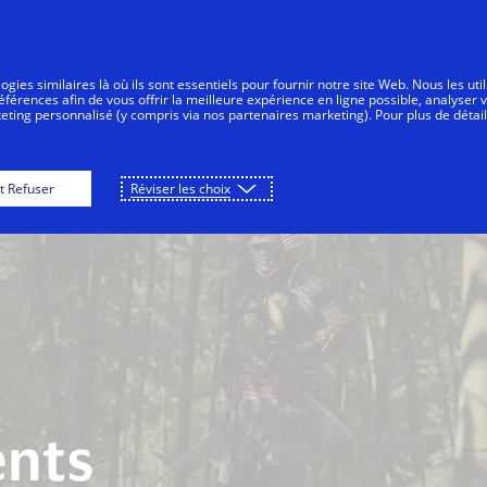
Aller au contenu
Personnes
Entreprises
Innovateurs
gies similaires là où ils sont essentiels pour fournir notre site Web. Nous les uti
érences afin de vous offrir la meilleure expérience en ligne possible, analyser 
keting personnalisé (y compris via nos partenaires marketing). Pour plus de détail
t Refuser
Réviser les choix
ents