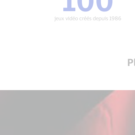
jeux
vidéo
créés
jeux vidéo créés depuis 1986
depuis
1986
P