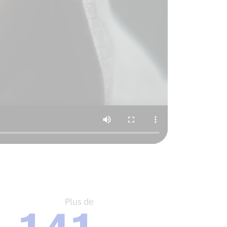
Plus
Plus de
de
141