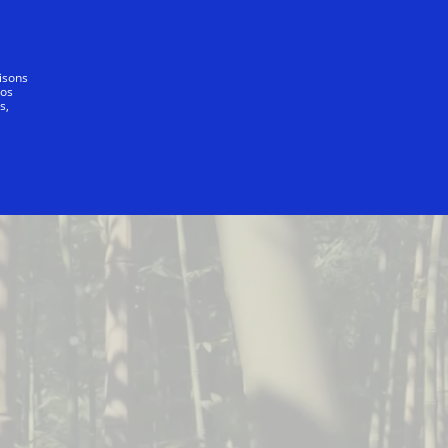
Tout le monde
lisons
vos
s,