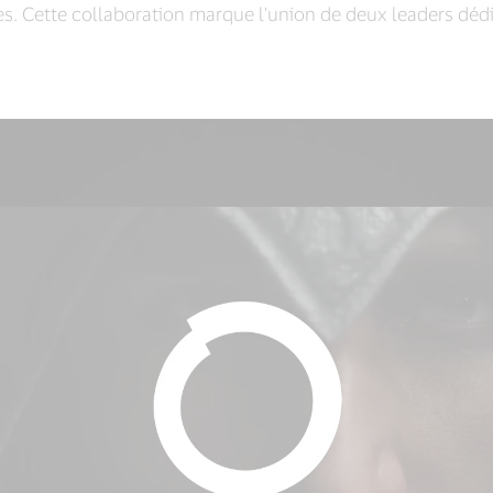
 Cette collaboration marque l'union de deux leaders dédié