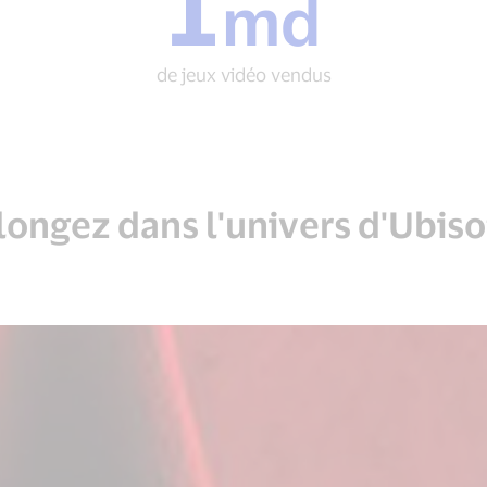
1
md
md
de
jeux
de jeux vidéo vendus
vidéo
vendus
longez dans l'univers d'Ubiso