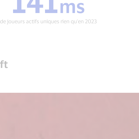
141
ms
ms
de
joueurs
de joueurs actifs uniques rien qu'en 2023
actifs
uniques
rien
qu'en
2023
ft