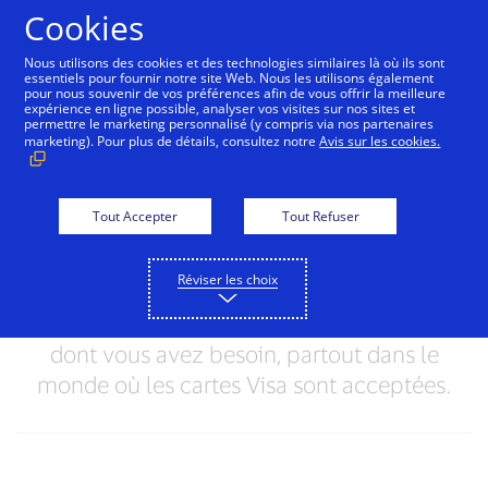
Aller au contenu
Cookies
Nous utilisons des cookies et des technologies similaires là où ils sont
essentiels pour fournir notre site Web. Nous les utilisons également
pour nous souvenir de vos préférences afin de vous offrir la meilleure
Vous avez perdu votre
expérience en ligne possible, analyser vos visites sur nos sites et
permettre le marketing personnalisé (y compris via nos partenaires
carte ou on vous l’a
marketing). Pour plus de détails, consultez notre
Avis sur les cookies.
volée ?
Tout Accepter
Tout Refuser
Pas d’inquiétude, nous sommes là pour
vous aider. Contactez notre service client
Réviser les choix
qui veillera à ce que vous puissiez
continuer à payer en toute sécurité ce
dont vous avez besoin, partout dans le
monde où les cartes Visa sont acceptées.