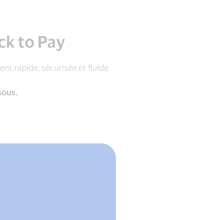
en
ligne.²
ck to Pay
t rapide, sécurisée et fluide
sous.