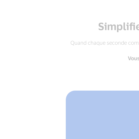
prend
plus
de
10
Simplifi
secondes¹
Quand chaque seconde compte,
Vous