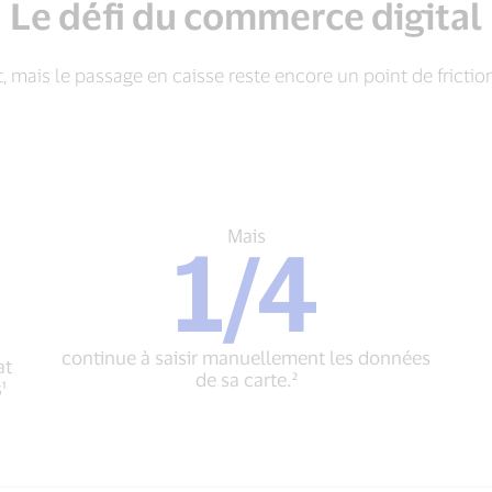
Le défi du commerce digital
, mais le passage en caisse reste encore un point de frictio
Mais
Mais
1/4
1/4
continue
à
saisir
manuellement
continue à saisir manuellement les données
at
les
de sa carte.²
¹
données
de
sa
carte.²