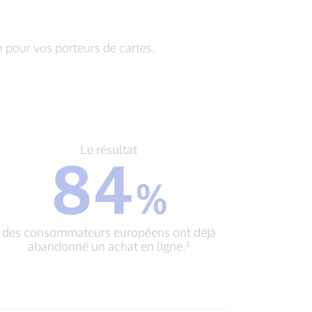
n pour vos porteurs de cartes.
Le
Le résultat
84
résultat
84
%
%
des
consommateurs
des consommateurs européens ont déjà
européens
abandonné un achat en ligne.²
ont
déjà
abandonné
un
achat