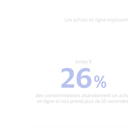
Les achats en ligne explosent
Jusqu’à
Jusqu’à
26
26
%
%
des
consommateurs
abandonnent
des consommateurs abandonnent un ach
un
en ligne si cela prend plus de 10 secondes
achat
en
ligne
si
cela