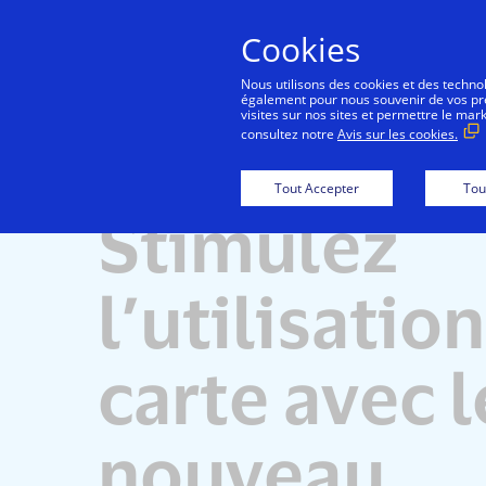
Cookies
Nous utilisons des cookies et des technolo
également pour nous souvenir de vos préf
visites sur nos sites et permettre le mar
consultez notre
Avis sur les cookies.
CLICK TO PAY
Tout Accepter
Tou
Stimulez
l’utilisation
carte avec l
nouveau