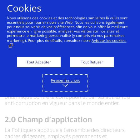
Aller au contenu
Cookies
Nous utilisons des cookies et des technologies similaires là où ils sont
essentiels pour fournir notre site Web. Nous les utilisons également
pour nous souvenir de vos préférences afin de vous offrir la meilleure
Politique de lutte contre
expérience en ligne possible, analyser vos visites sur nos sites et
permettre le marketing personnalisé (y compris via nos partenaires
la corruption de Visa Inc.
marketing). Pour plus de détails, consultez notre
Avis sur les cookies.
1.0 Finalité
Tout Accepter
Tout Refuser
Visa Inc. a adopté cette Politique de lutte contre la
corruption (la « Politique ») pour être en conformité
Réviser les choix
avec les exigences et les restrictions imposées par la
Loi américaine contre la corruption à l’étranger, la Loi
britannique contre la corruption et par les autres lois
anti-corruption en vigueur dans le monde entier.
2.0 Champ d’application
La Politique s’applique à l’ensemble des directeurs,
cadres dirigeants, employés permanents et