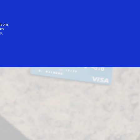
Tout le monde
lisons
vos
s,