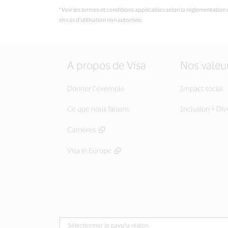
* Voir les termes et conditions applicables selon la réglementatio
en cas d'utilisation non autorisée.
A propos de Visa
Nos valeu
Donner l’exemple
Impact social
Ce que nous faisons
Inclusion + Div
Carrières
Visa in Europe
Sélectionner le pays/la région