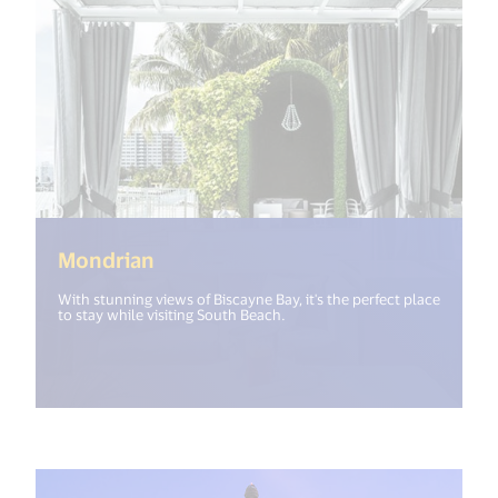
(<%= i18n.get("open_new_window"
Mondrian
With stunning views of Biscayne Bay, it's the perfect place
to stay while visiting South Beach.