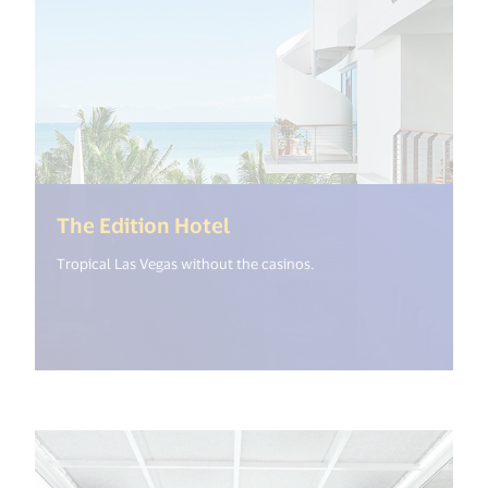
(<%= i18n.get("open_new_
The Edition Hotel
Tropical Las Vegas without the casinos.