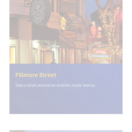
(<%= i18n.get("open_new_wi
Fillmore Street
Take a stroll around an eclectic music mecca.