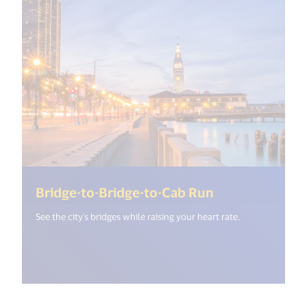
(<%= i18n.get
Bridge-to-Bridge-to-Cab Run
See the city's bridges while raising your heart rate.