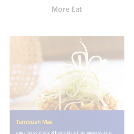
More Eat
(<%= i18n.get("open_new_win
Tambuah Mas
Enjoy the comforts of home-style Indonesian cuisine.