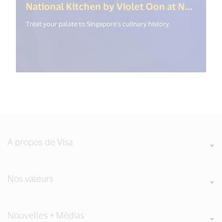
National Kitchen by Violet Oon at National Gallery
Treat your palate to Singapore’s culinary history.
A propos de Visa
Nos valeurs
Nouvelles + Médias