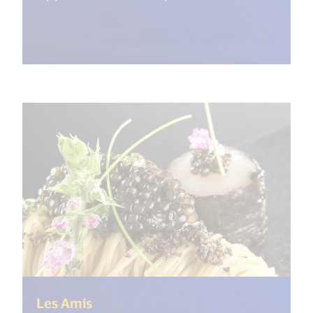
(<%= i18n.get("open_new_window")
Les Amis