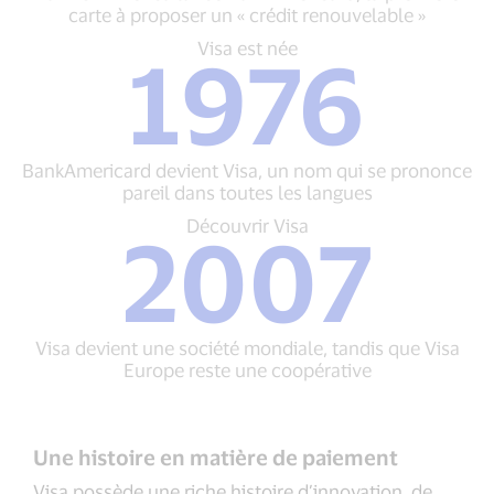
BankAmericard,
carte à proposer un « crédit renouvelable »
la
première
Visa
Visa est née
1976
carte
est
à
née
proposer
1976
un
BankAmericard
« crédit
devient
BankAmericard devient Visa, un nom qui se prononce
renouvelable »
Visa,
pareil dans toutes les langues
un
nom
Découvrir
Découvrir Visa
2007
qui
Visa
se
2007
prononce
Visa
pareil
devient
dans
une
Visa devient une société mondiale, tandis que Visa
toutes
société
Europe reste une coopérative
les
mondiale,
langues
tandis
que
Visa
Une histoire en matière de paiement
Europe
reste
Visa possède une riche histoire d’innovation, de