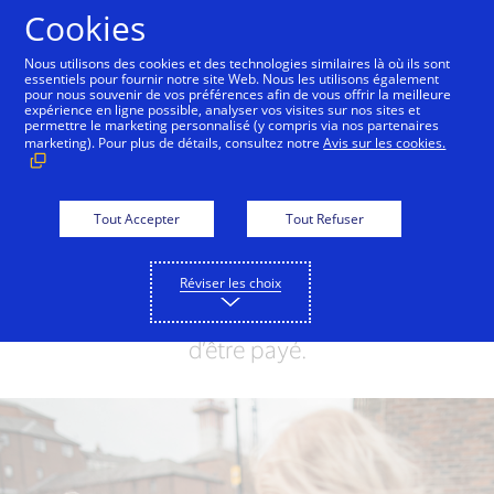
Aller au contenu
Cookies
Nous utilisons des cookies et des technologies similaires là où ils sont
essentiels pour fournir notre site Web. Nous les utilisons également
pour nous souvenir de vos préférences afin de vous offrir la meilleure
Ouvrir des possibilités
expérience en ligne possible, analyser vos visites sur nos sites et
permettre le marketing personnalisé (y compris via nos partenaires
pour tout le monde
marketing). Pour plus de détails, consultez notre
Avis sur les cookies.
Nous sommes un leader mondial des
Tout Accepter
Tout Refuser
paiements numériques qui connecte le
plus de personnes à l’économie globale.
Nous améliorons la condition de tous en
Réviser les choix
offrant la meilleure façon de payer et
d’être payé.