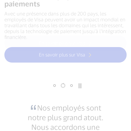
paiements
paiements
paiements
La plupart des personnes ne savent pas que Visa est
Avec une présence dans plus de 200 pays, les
Pour de nombreux employés, ce qu’il y a de plus
une entreprise technologique et que l’innovation est
employés de Visa peuvent avoir un impact mondial en
gratifiant à travailler pour Visa est de pouvoir
au cœur de nos activités.
travaillant dans tous les domaines qui les intéressent,
collaborer avec des personnes de tous horizons dont
depuis la technologie de paiement jusqu’à l’intégration
les origines diverses sont au cœur de notre succès.
financière.
En savoir plus sur Visa
En savoir plus sur Visa
En savoir plus sur Visa
Nos employés sont
notre plus grand atout.
Nous accordons une