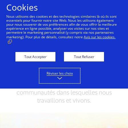
Aller au contenu
Cookies
Nous utilisons des cookies et des technologies similaires là où ils sont
essentiels pour fournir notre site Web. Nous les utilisons également
pour nous souvenir de vos préférences afin de vous offrir la meilleure
Montrer L'example
Personnes + Possibilités
À l
expérience en ligne possible, analyser vos visites sur nos sites et
permettre le marketing personnalisé (y compris via nos partenaires
marketing). Pour plus de détails, consultez notre
Avis sur les cookies.
Ensemble, nous rendons
le monde meilleur
Tout Accepter
Tout Refuser
Nous utilisons la renommée de notre
Réviser les choix
marque pour contribuer à susciter des
changements positifs dans les
communautés dans lesquelles nous
travaillons et vivons.