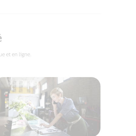
é
e et en ligne.