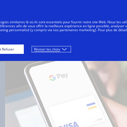
Aller au contenu
Personnes
Entreprises
Innovateurs
gies similaires là où ils sont essentiels pour fournir notre site Web. Nous les uti
érences afin de vous offrir la meilleure expérience en ligne possible, analyser 
keting personnalisé (y compris via nos partenaires marketing). Pour plus de détail
onsommateurs
Pour les émetteurs
Pour les 
t Refuser
Réviser les choix