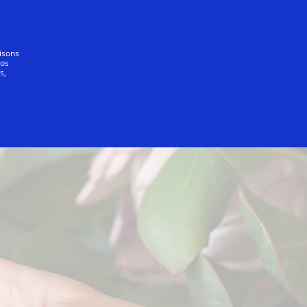
Tout le monde
lisons
vos
s,
commerçants