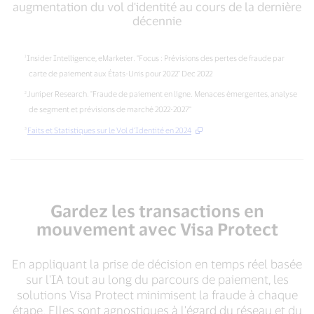
sans
augmentation du vol d'identité au cours de la dernière
d'identité
carte²
décennie
au
cours
de
Insider Intelligence, eMarketer. "Focus : Prévisions des pertes de fraude par
la
carte de paiement aux États-Unis pour 2022" Dec 2022
dernière
Juniper Research. "Fraude de paiement en ligne. Menaces émergentes, analyse
décennie
de segment et prévisions de marché 2022-2027"
Faits et Statistiques sur le Vol d'Identité en 2024
Gardez les transactions en
mouvement avec Visa Protect
En appliquant la prise de décision en temps réel basée
sur l'IA tout au long du parcours de paiement, les
solutions Visa Protect minimisent la fraude à chaque
étape. Elles sont agnostiques à l'égard du réseau et du