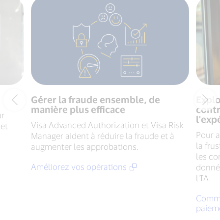
Gérer la fraude ensemble, de
Explo
manière plus efficace
contr
ur
l'exp
Visa Advanced Authorization et Visa Risk
 et
Pour ai
Manager aident à réduire la fraude et à
la fru
augmenter les approbations.
les co
Améliorez vos opérations
donnée
l'IA.
Commen
paiem