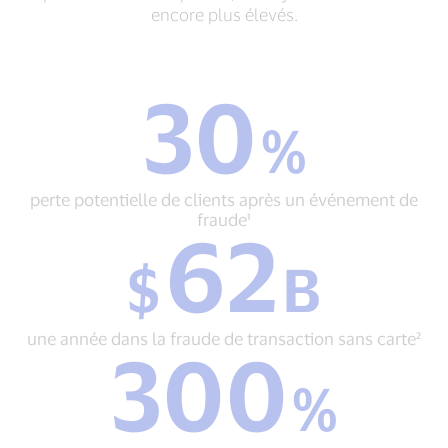
encore plus élevés.
30
30
%
%
perte
potentielle
de
perte potentielle de clients après un événement de
clients
fraude¹
62
après
$
un
$
B
62
événement
B
de
une
fraude¹
année
une année dans la fraude de transaction sans carte²
300
dans
300
la
%
%
fraude
augmentation
de
du
transaction
vol