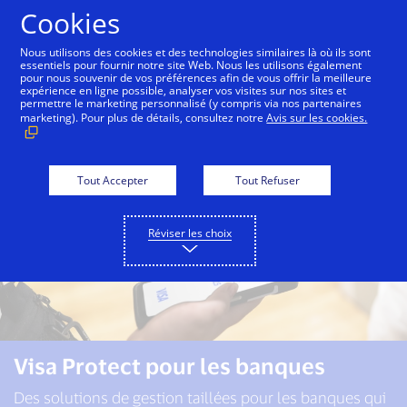
Aller au contenu
Cookies
Nous utilisons des cookies et des technologies similaires là où ils sont
essentiels pour fournir notre site Web. Nous les utilisons également
pour nous souvenir de vos préférences afin de vous offrir la meilleure
Visa Protect
Banques
Marchands
expérience en ligne possible, analyser vos visites sur nos sites et
permettre le marketing personnalisé (y compris via nos partenaires
marketing). Pour plus de détails, consultez notre
Avis sur les cookies.
Tout Accepter
Tout Refuser
Réviser les choix
Visa Protect pour les banques
Des solutions de gestion taillées pour les banques qui