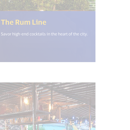
(<%= i18n.get("open_new
The Rum Line
Savor high-end cocktails in the heart of the city.