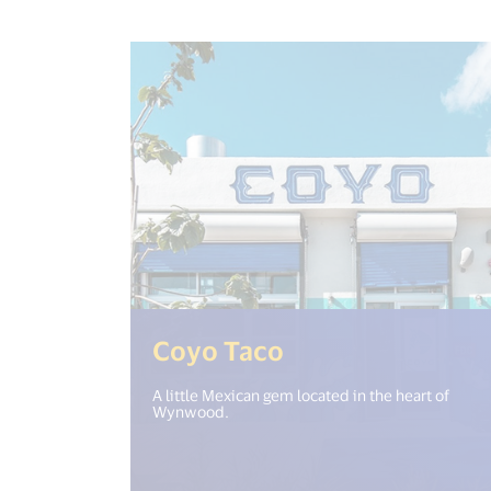
(<%= i18n.get("
Coyo Taco
A little Mexican gem located in the heart of
Wynwood.