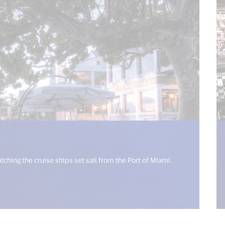
8n.get("open_new_window") %>)
ching the cruise ships set sail from the Port of Miami.