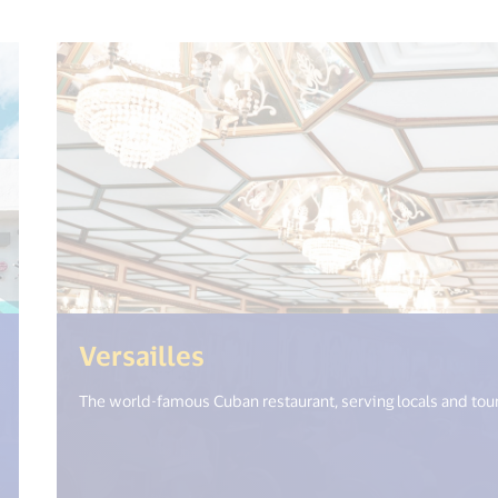
open_new_window") %>)
(<%= i18n.get("open_n
Versailles
The world-famous Cuban restaurant, serving locals and touri