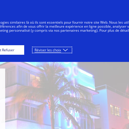
Aller au contenu
Personnes
Entreprises
Innovateurs
gies similaires là où ils sont essentiels pour fournir notre site Web. Nous les uti
érences afin de vous offrir la meilleure expérience en ligne possible, analyser 
keting personnalisé (y compris via nos partenaires marketing). Pour plus de détail
ation Center
Inside Innovation
City Guide
t Refuser
Réviser les choix