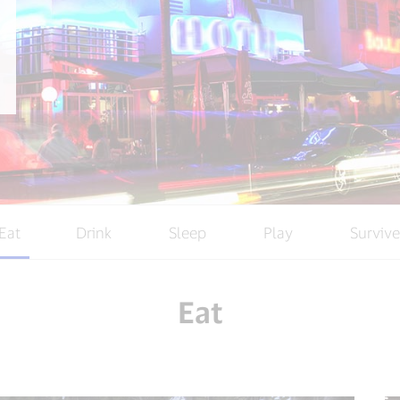
Eat
Drink
Sleep
Play
Survive
Eat