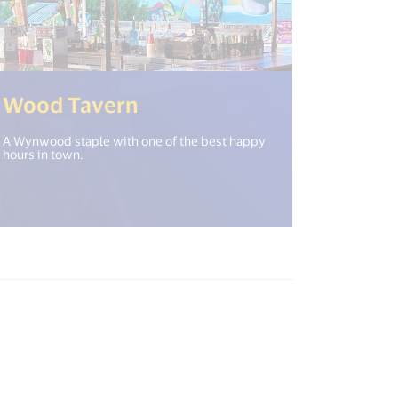
new_window") %>)
(<%= i18n.get("open_new
Wood Tavern
A Wynwood staple with one of the best happy
hours in town.