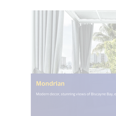
(<%= i18n.get("
Mondrian
Modern decor, stunning views of Biscayne Bay, ea