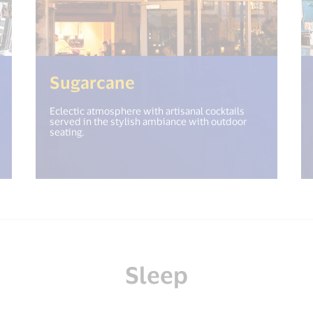
<%= i18n.get("open_new_window") %>)
(<%= i18n.get("open_
Sugarcane
Eclectic atmosphere with artisanal cocktails
served in the stylish ambiance with outdoor
seating.
Sleep