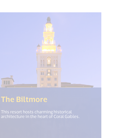
(<%= i18n.get("open_new
The Biltmore
This resort hosts charming historical
architecture in the heart of Coral Gables.