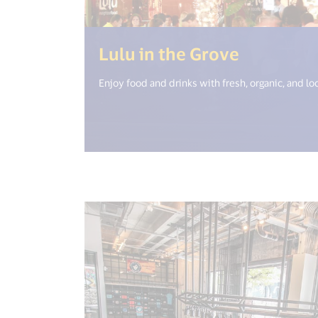
(<%= i18
Lulu in the Grove
Enjoy food and drinks with fresh, organic, and lo