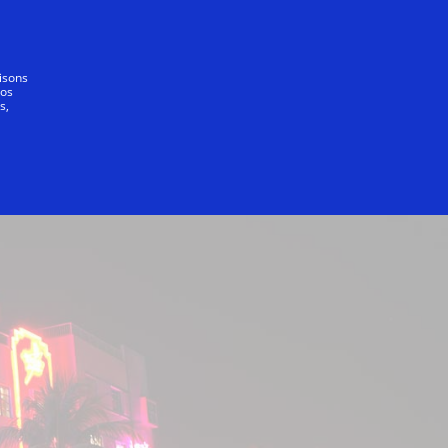
Tout le monde
lisons
vos
s,
Directions