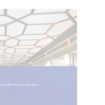
ew_window") %>)
sts alike for four decades.