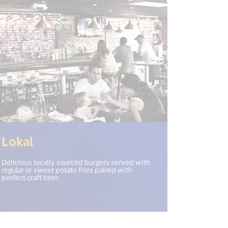
(<%= i18n.get("open_new_window
Lokal
Delicious locally sourced burgers served with
regular or sweet potato fries paired with
perfect craft beer.