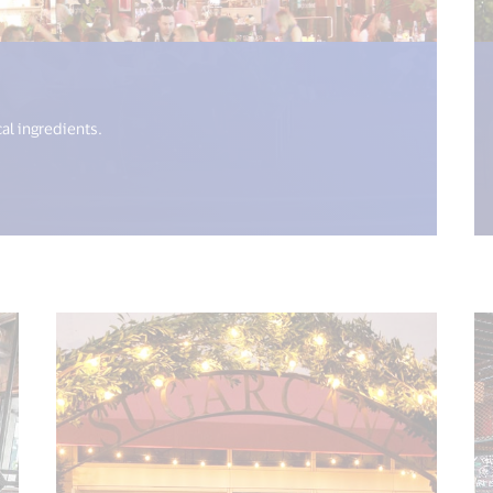
n.get("open_new_window") %>)
cal ingredients.