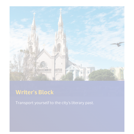
(<%= i18n.get("open_new_win
Writer's Block
Transport yourself to the city's literary past.