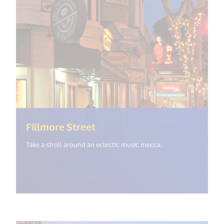
(<%= i18n.get("open_new_wi
Fillmore Street
Take a stroll around an eclectic music mecca.