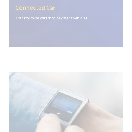
(<%= i18n.get("open_new_wi
Connected Car
Transforming cars into payment vehicles.