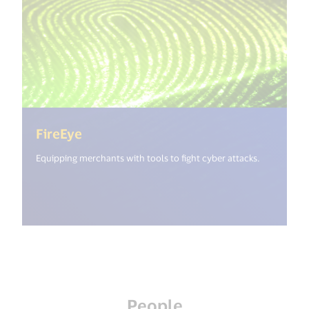
(<%= i18n.get("open_new_window") 
FireEye
Equipping merchants with tools to fight cyber attacks.
People