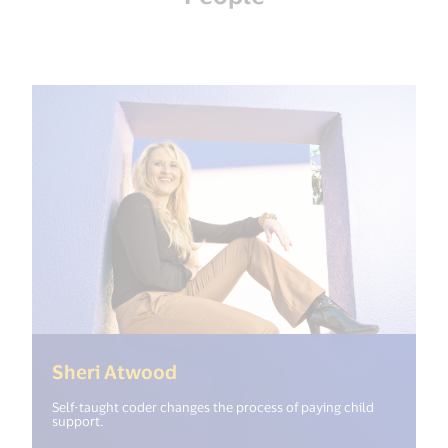
(<%= i18n.get("open_new_win
Sheri Atwood
Self-taught coder changes the process of paying child
support.