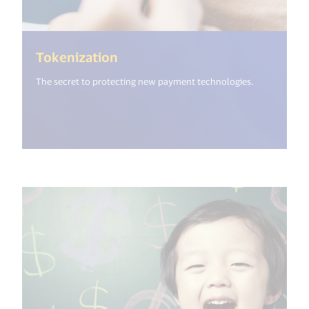
(<%= i18n.get("open_new_wind
Tokenization
The secret to protecting new payment technologies.