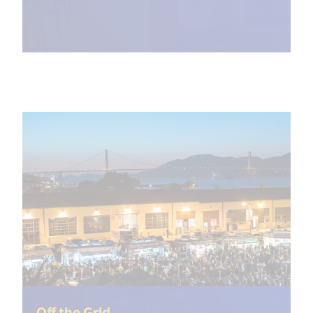
(<%= i18n.get("open_new_windo
Off the Grid