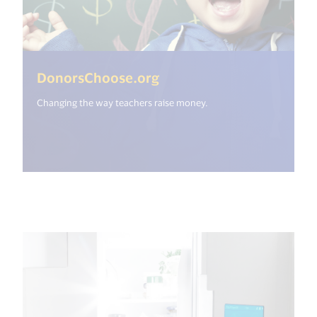
(<%= i18n.get("open_ne
DonorsChoose.org
Changing the way teachers raise money.