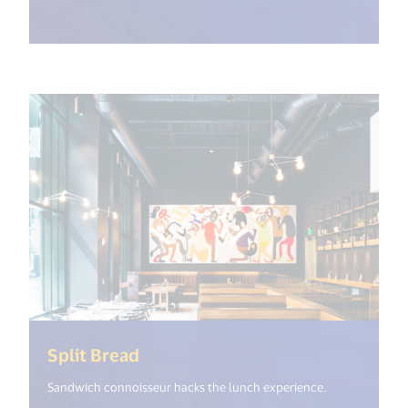
(<%= i18n.get("open_new_window
Split Bread
Sandwich connoisseur hacks the lunch experience.