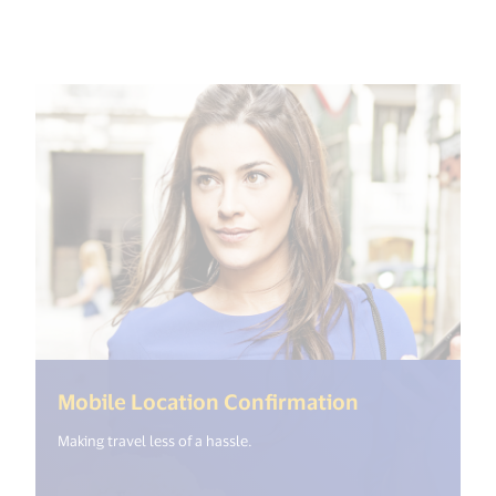
(<%= i18n.ge
Mobile Location Confirmation
Making travel less of a hassle.