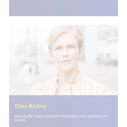
(<%= i18n.get("open_new_windo
Ellen Richey
Risk leader helps outsmart fraudsters now and into the
future.