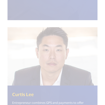
(<%= i18n.get("open_new_window"
Curtis Lee
Entrepreneur combines GPS and payments to offer