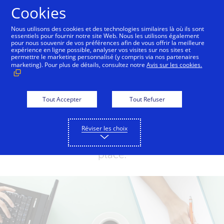
Aller au contenu
Cookies
Nous utilisons des cookies et des technologies similaires là où ils sont
essentiels pour fournir notre site Web. Nous les utilisons également
pour nous souvenir de vos préférences afin de vous offrir la meilleure
One Market Center
Inside Innovation
City Guid
expérience en ligne possible, analyser vos visites sur nos sites et
permettre le marketing personnalisé (y compris via nos partenaires
marketing). Pour plus de détails, consultez notre
Avis sur les cookies.
Your Meetings
Tout Accepter
Tout Refuser
To simplify your visit to One Market
Center, Your Meetings lets you easily view
Réviser les choix
and manage your schedule all from one
place.